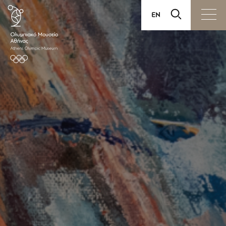
EN
ΕΙΣΙΤΗΡΙΑ
ΕΠΙΣΚΕΨΗ
ΕΚΘΕΣΕΙΣ
ΔΡΑΣΕΙΣ
ΕΚΠΑΙΔΕΥΣΗ
ΠΩΛΗΤΗΡΙΟ
ΔΙΑΘΕΣΗ ΧΩΡΩΝ
ΤΟ ΜΟΥΣΕΙΟ