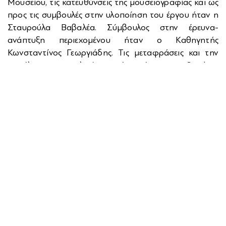
Μουσείου, τις κατευθύνσεις της μουσειογραφίας και ως
προς τις συμβουλές στην υλοποίηση του έργου ήταν η
Σταυρούλα Βαβαλέα. Σύμβουλος στην έρευνα-
ανάπτυξη περιεχομένου ήταν ο Καθηγητής
Κωνσταντίνος Γεωργιάδης. Τις μεταφράσεις και την
επιμέλεια των αγγλικών κειμένων έκαναν οι Stephen
Bacigal, Φωτεινή Πίπη, Σωτήρης Λάππας. Τη μελέτη
των οπτικοακουστικών εφαρμογών ανέλαβε η
Technology & Acoustics Ltd. Τις oπτικοακουστικές
παραγωγές ανέλαβε η Filmosophy - Κάτια Παπανικόλα
- Άννα Παπανικόλα και η Topcut Modiano - Κέλλυ
Αλχανάτη Παπούλη. Πρωτότυπες μουσικές συνθέσεις
για τις παραγωγές έγραψε η Ευανθία Ρεμπούτσικα. Τις
διαδραστικές εγκαταστάσεις υλοποίησε η DTMH
Technologies - Θωμάς Κολοκυθάς, Μιχάλης
Θεοδωράκης, Ότο Περάτζε, Σπύρος Κουδουνάς. Την
συντήρηση και εγκατάσταση των πρωτότυπων
τεκμηρίων έκαναν οι Ηλίας Παπαγεωργίου, Παντελής