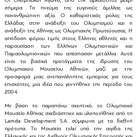
Οι Ολυμπιακοί Αγώνες από την αρχαιότητα μέχρι
σήμερα. Το πνεύμα της ευγενούς άμιλλας ως
πανανθρώπινη αξία. Ο καθοριστικός ρόλος της
Ελλάδας στην ανάδειξη του Ολυμπισμού και η
ανάδειξη της Αθήνας ως Ολυμπιακής Πρωτεύουσας. Η
απόδοση φόρου τιμής στους Έλληνες αθλητές και η
παρουσίαση των Ελλήνων Ολυμπιονικών και
Παραολυμπιονικών που απέσπασαν μετάλλια. Αυτά
είναι τα βασικά προτάγματα της ίδρυσης του
Ολυμπιακού Μουσείου Αθηνών, μαζί με την
προσφορά μιας ανεπανάληπτης εμπειρίας για τους
επισκέπτες, μια ιδέα που γεννήθηκε την περίοδο του
2004.
Με βάση το παραπάνω σκεπτικό, το Ολυμπιακό
Μουσείο Αθήνας σχεδιάστηκε και υλοποιήθηκε από τη
Lamda Development S.A. σύμφωνα με τα διεθνή
πρότυπα. Το Μουσείο τελεί υπό την αιγίδα της
Ελληνικής και της Διεθνούς Ολυμπιακής Επιτροπής και