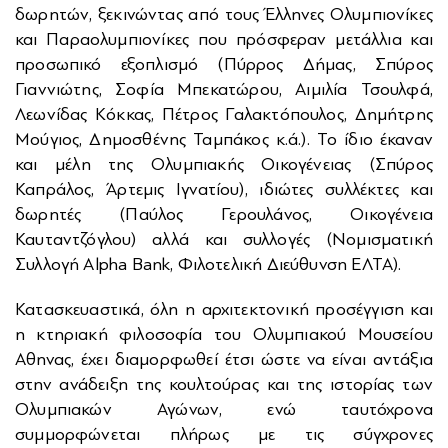
δωρητών, ξεκινώντας από τους Έλληνες Ολυμπιονίκες
και Παραολυμπιονίκες που πρόσφεραν μετάλλια και
προσωπικό εξοπλισμό (Πύρρος Δήμας, Σπύρος
Γιαννιώτης, Σοφία Μπεκατώρου, Αιμιλία Τσουλφά,
Λεωνίδας Κόκκας, Πέτρος Γαλακτόπουλος, Δημήτρης
Μούγιος, Δημοσθένης Ταμπάκος κ.ά.). Το ίδιο έκαναν
και μέλη της Ολυμπιακής Οικογένειας (Σπύρος
Καπράλος, Άρτεμις Ιγνατίου), ιδιώτες συλλέκτες και
δωρητές (Παύλος Γερουλάνος, Οικογένεια
Καυταντζόγλου) αλλά και συλλογές (Νομισματική
Συλλογή Alpha Bank, Φιλοτελική Διεύθυνση ΕΛΤΑ).
Κατασκευαστικά, όλη η αρχιτεκτονική προσέγγιση και
η κτηριακή φιλοσοφία του Ολυμπιακού Μουσείου
Αθηνας, έχει διαμορφωθεί έτσι ώστε να είναι αντάξια
στην ανάδειξη της κουλτούρας και της ιστορίας των
Ολυμπιακών Αγώνων, ενώ ταυτόχρονα
συμμορφώνεται πλήρως με τις σύγχρονες