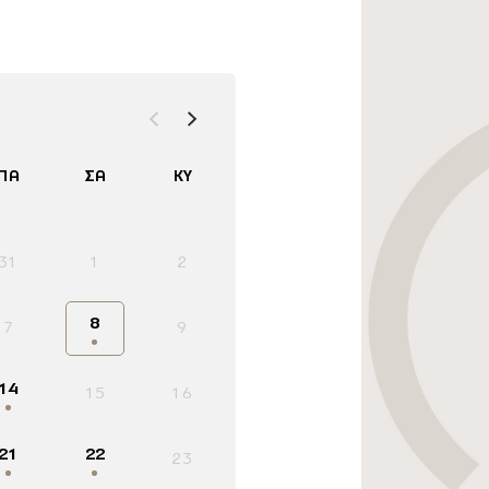
ΠΑ
ΣΆ
ΚΥ
31
1
2
8
7
9
14
15
16
21
22
23